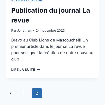
ACTIVITÉS DU CLUB
Publication du journal La
revue
Par
Jonathan
24 novembre 2023
Bravo au Club Lions de Mascouche!!! Un
premier article dans le journal La revue
pour souligner la création de notre nouveau
club !
PUBLICATION
LIRE LA SUITE
DU
JOURNAL
LA
REVUE
Navigation
Page
1
2
de
précédente